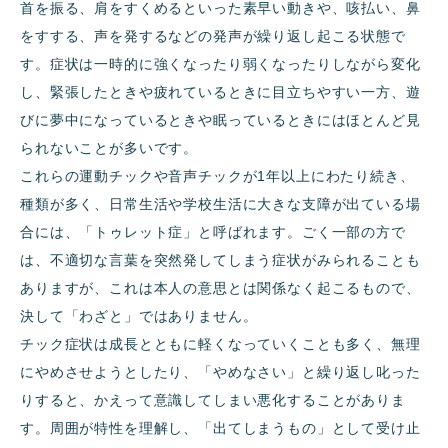
首を振る、肩をすくめるといった素早い動きや、咳払い、鼻
をすする、声を発するなどの発声が繰り返し起こる状態で
す。症状は一時的に強くなったり弱くなったりしながら変化
し、緊張したときや疲れているときに目立ちやすい一方、遊
びに夢中になっているときや眠っているときにはほとんど見
られないことが多いです。
これらの運動チックや音声チックが1年以上にわたり続き、
種類が多く、日常生活や学校生活に大きな支障が出ている場
合には、「トゥレット症」と呼ばれます。ごく一部の方で
は、不適切な言葉を突然発してしまう症状がみられることも
ありますが、これは本人の意思とは関係なく起こるもので、
決して「わざと」ではありません。
チック症状は成長とともに軽くなっていくことも多く、無理
にやめさせようとしたり、「やめなさい」と繰り返し叱った
りすると、かえって意識してしまい悪化することがありま
す。周囲が特性を理解し、「出てしまうもの」として受け止